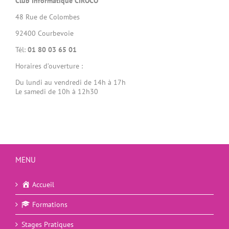
Club Informatique CIROCO
48 Rue de Colombes
92400 Courbevoie
Tél:
01 80 03 65 01
Horaires d’ouverture :
Du lundi au vendredi de 14h à 17h
Le samedi de 10h à 12h30
MENU
Accueil
Formations
Stages Pratiques