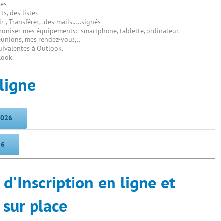
tes
ts, des listes
r , Transférer,..des mails…..signés
niser mes équipements: smartphone, tablette, ordinateur.
éunions, mes rendez-vous,..
uivalentes à Outlook.
look.
ligne
2026
26
'Inscription en ligne et
sur place