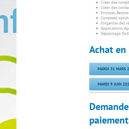
Créer des comp
Créer des contac
Envoyer, Recevoi
Comment synchro
J’organise des r
Applications éq
Dépannage Out
Achat en 
MARDI 31 MARS 
MARDI 9 JUIN 20
Demande d
paiement 