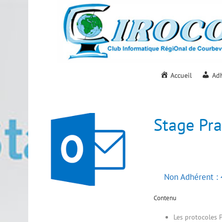
Passer
au
contenu
Accueil
Ad
Stage Pra
Non Adhérent : 
Contenu
Les protocoles P